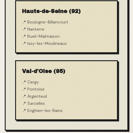
Hauts-de-Seine (92)
📍
Boulogne-Billancourt
📍
Nanterre
📍
Rueil-Malmaison
📍
Issy-les-Moulineaux
Val-d'Oise (95)
📍
Cergy
📍
Pontoise
📍
Argenteuil
📍
Sarcelles
📍
Enghien-les-Bains