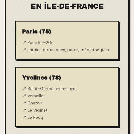
EN ÎLE-DE-FRANCE
Paris (75)
📍
Paris 1er–20e
📍
Jardins botaniques, parcs, médiathèques
Yvelines (78)
📍
Saint-Germain-en-Laye
📍
Versailles
📍
Chatou
📍
Le Vésinet
📍
Le Pecq