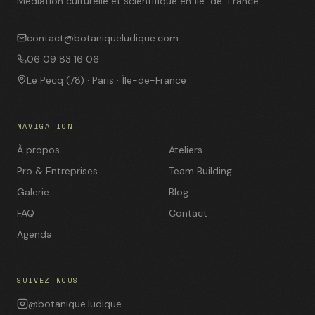
Médiation culturelle et scientifique en Île-de-France.
contact@botaniqueludique.com
06 09 83 16 06
Le Pecq (78) · Paris · Île-de-France
NAVIGATION
À propos
Ateliers
Pro & Entreprises
Team Building
Galerie
Blog
FAQ
Contact
Agenda
SUIVEZ-NOUS
@botanique.ludique