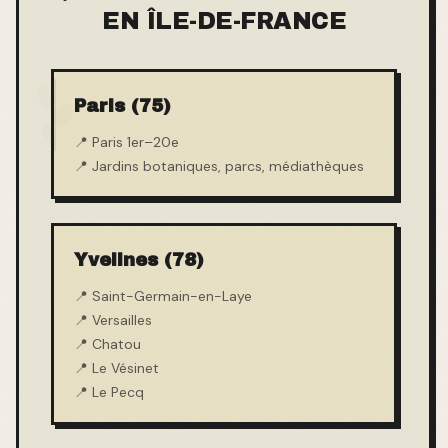
EN ÎLE-DE-FRANCE
Paris (75)
📍
Paris 1er–20e
📍
Jardins botaniques, parcs, médiathèques
Yvelines (78)
📍
Saint-Germain-en-Laye
📍
Versailles
📍
Chatou
📍
Le Vésinet
📍
Le Pecq