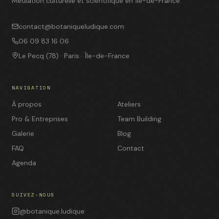
Médiation culturelle et scientifique en Île-de-France.
contact@botaniqueludique.com
06 09 83 16 06
Le Pecq (78) · Paris · Île-de-France
NAVIGATION
À propos
Ateliers
Pro & Entreprises
Team Building
Galerie
Blog
FAQ
Contact
Agenda
SUIVEZ-NOUS
@botanique.ludique