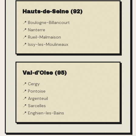
Hauts-de-Seine (92)
📍
Boulogne-Billancourt
📍
Nanterre
📍
Rueil-Malmaison
📍
Issy-les-Moulineaux
Val-d'Oise (95)
📍
Cergy
📍
Pontoise
📍
Argenteuil
📍
Sarcelles
📍
Enghien-les-Bains