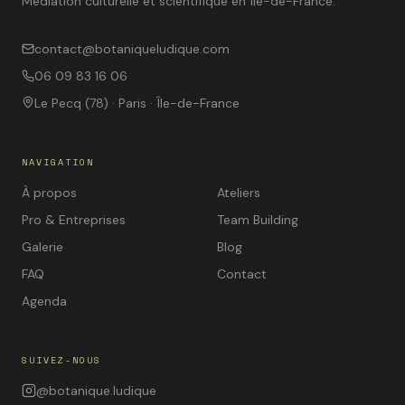
Médiation culturelle et scientifique en Île-de-France.
contact@botaniqueludique.com
06 09 83 16 06
Le Pecq (78) · Paris · Île-de-France
NAVIGATION
À propos
Ateliers
Pro & Entreprises
Team Building
Galerie
Blog
FAQ
Contact
Agenda
SUIVEZ-NOUS
@botanique.ludique