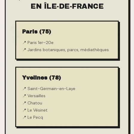
EN ÎLE-DE-FRANCE
Paris (75)
📍
Paris 1er–20e
📍
Jardins botaniques, parcs, médiathèques
Yvelines (78)
📍
Saint-Germain-en-Laye
📍
Versailles
📍
Chatou
📍
Le Vésinet
📍
Le Pecq