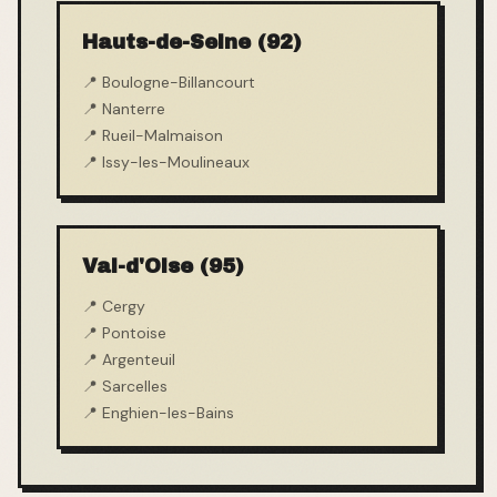
Hauts-de-Seine (92)
📍
Boulogne-Billancourt
📍
Nanterre
📍
Rueil-Malmaison
📍
Issy-les-Moulineaux
Val-d'Oise (95)
📍
Cergy
📍
Pontoise
📍
Argenteuil
📍
Sarcelles
📍
Enghien-les-Bains