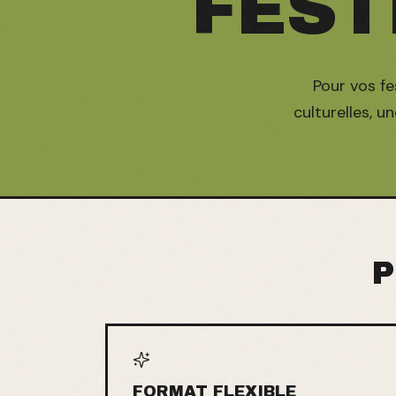
FEST
Pour vos fe
culturelles, u
P
FORMAT FLEXIBLE