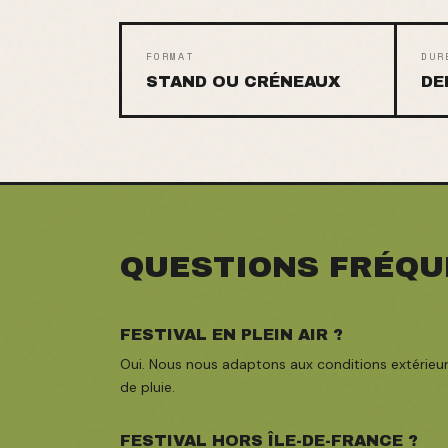
FORMAT
DUR
STAND OU CRÉNEAUX
DE
QUESTIONS FRÉQU
FESTIVAL EN PLEIN AIR ?
Oui. Nous nous adaptons aux conditions extérieur
de pluie.
FESTIVAL HORS ÎLE-DE-FRANCE ?