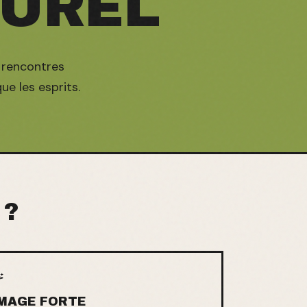
TUREL
u rencontres
ue les esprits.
 ?
MAGE FORTE