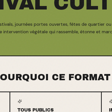
IVAL CUL
stivals, journées portes ouvertes, fêtes de quartier o
ne intervention végétale qui rassemble, étonne et marq
OURQUOI CE FORMAT
TOUS PUBLICS
I