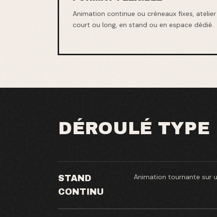
Animation continue ou créneaux fixes, atelier
court ou long, en stand ou en espace dédié.
DÉROULÉ TYPE
Animation tournante sur u
STAND
CONTINU