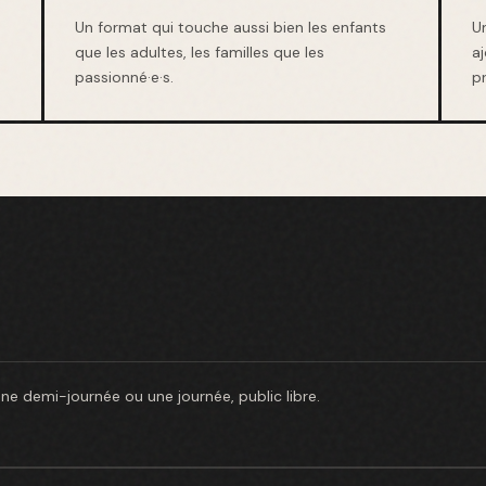
Un format qui touche aussi bien les enfants
Un
que les adultes, les familles que les
a
passionné·e·s.
p
ne demi-journée ou une journée, public libre.