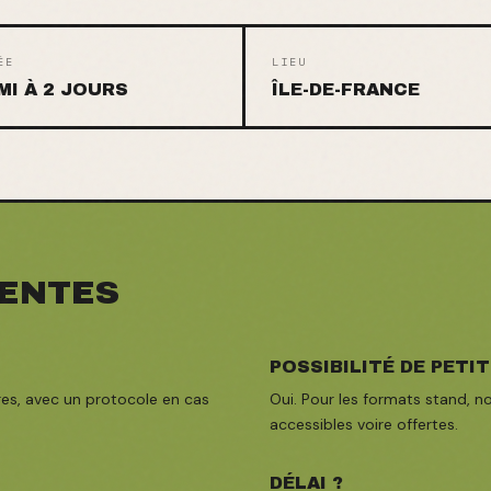
ÉE
LIEU
MI À 2 JOURS
ÎLE-DE-FRANCE
ENTES
POSSIBILITÉ DE PETIT
es, avec un protocole en cas
Oui. Pour les formats stand, n
accessibles voire offertes.
DÉLAI ?