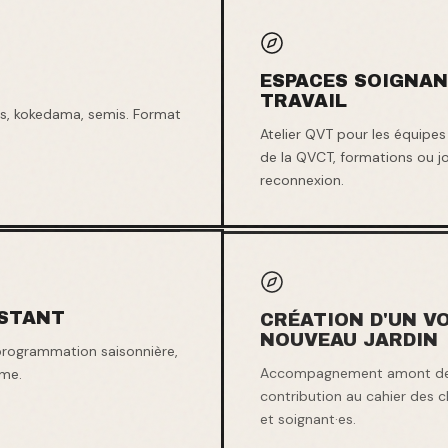
ESPACES SOIGNANT
TRAVAIL
es, kokedama, semis. Format
Atelier QVT pour les équipes
de la QVCT, formations ou j
reconnexion.
ISTANT
CRÉATION D'UN V
NOUVEAU JARDIN
 programmation saisonnière,
Accompagnement amont des p
ome.
contribution au cahier des 
et soignant·es.