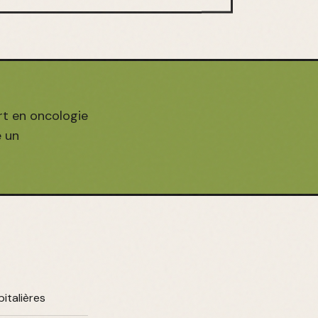
rt en oncologie
e un
italières