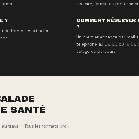
ention.
scolaire, famille ou professionn
E ?
COMMENT RÉSERVER U
?
ou de format court selon
Un premier échange par mail 
nes.
téléphone au 06 09 83 16 06 p
calage du parcours.
BALADE
LE
SANTÉ
 au travail
Tous les formats pro