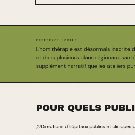
RÉFÉRENCE LOCALE
L'hortithérapie est désormais inscrite
et dans plusieurs plans régionaux san
supplément narratif que les ateliers p
POUR QUELS PUBL
Directions d'hôpitaux publics et cliniques 