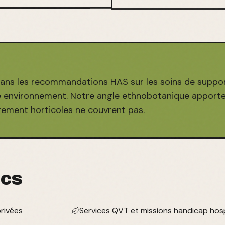
 dans les recommandations HAS sur les soins de suppo
té environnement. Notre angle ethnobotanique apport
urement horticoles ne couvrent pas.
ICS
privées
Services QVT et missions handicap hosp