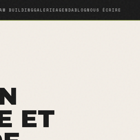
AM BUILDING
GALERIE
AGENDA
BLOG
NOUS ÉCRIRE
EN
E ET