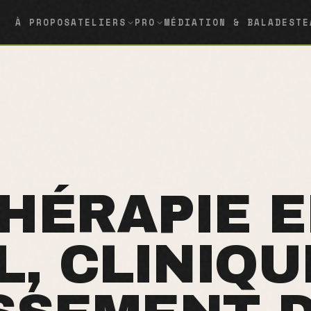
À PROPOS
ATELIERS
PRO
MÉDIATION & BALADES
TE
HÉRAPIE 
L, CLINIQU