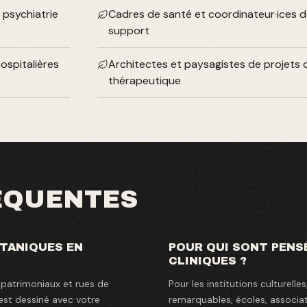
 psychiatrie
Cadres de santé et coordinateur·ices d
support
ospitalières
Architectes et paysagistes de projets d
thérapeutique
ÉQUENTES
OTANIQUES EN
POUR QUI SONT PENS
CLINIQUES ?
 patrimoniaux et rues de
Pour les institutions culturell
est dessiné avec votre
remarquables, écoles, associati