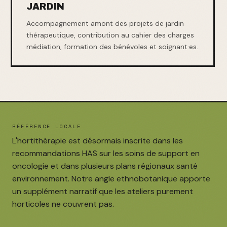
JARDIN
Accompagnement amont des projets de jardin
thérapeutique, contribution au cahier des charges
médiation, formation des bénévoles et soignant·es.
RÉFÉRENCE LOCALE
L'hortithérapie est désormais inscrite dans les
recommandations HAS sur les soins de support en
oncologie et dans plusieurs plans régionaux santé
environnement. Notre angle ethnobotanique apporte
un supplément narratif que les ateliers purement
horticoles ne couvrent pas.