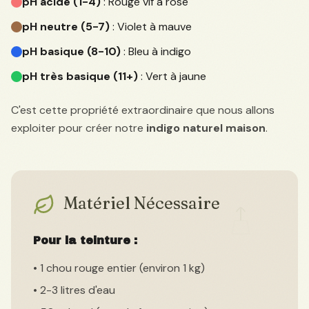
pH acide (1-4)
: Rouge vif à rose
pH neutre (5-7)
: Violet à mauve
pH basique (8-10)
: Bleu à indigo
pH très basique (11+)
: Vert à jaune
C'est cette propriété extraordinaire que nous allons
exploiter pour créer notre
indigo naturel maison
.
Matériel Nécessaire
Pour la teinture :
• 1 chou rouge entier (environ 1 kg)
• 2-3 litres d'eau