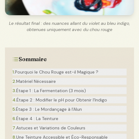
Le résultat final : des nuances allant du violet au bleu indigo,
obtenues uniquement avec du chou rouge
Sommaire
1
.
Pourquoi le Chou Rouge est-il Magique ?
2
.
Matériel Nécessaire
3
.
Étape 1 : La Fermentation (3 mois)
4
.
Étape 2 : Modifier le pH pour Obtenir l'Indigo
5
.
Étape 3 : Le Mordançage à l'Alun
6
.
Étape 4 : La Teinture
7
.
Astuces et Variations de Couleurs
8
.
Une Teinture Accessible et Éco-Responsable