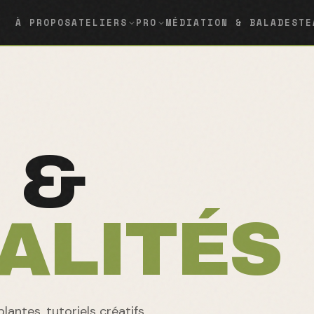
À PROPOS
ATELIERS
PRO
MÉDIATION & BALADES
TE
 &
ALITÉS
lantes, tutoriels créatifs