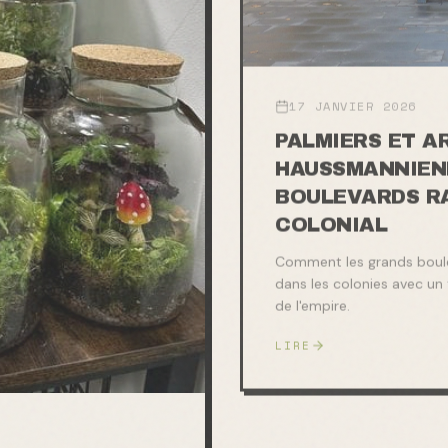
17 JANVIER 2026
PALMIERS ET A
HAUSSMANNIENN
BOULEVARDS R
COLONIAL
Comment les grands boul
dans les colonies avec un
de l'empire.
LIRE