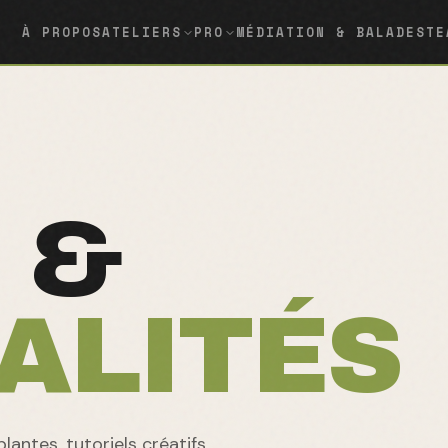
À PROPOS
ATELIERS
PRO
MÉDIATION & BALADES
TE
 &
ALITÉS
lantes, tutoriels créatifs