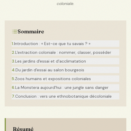
coloniale.
Sommaire
1
.
Introduction : « Est-ce que tu savais ? »
2
.
L'extraction coloniale : nommer, classer, posséder
3
.
Les jardins d'essai et d'acclimatation
4
.
Du jardin d'essai au salon bourgeois
5
.
Zoos humains et expositions coloniales
6
.
La Monstera aujourd'hui : une jungle sans danger
7
.
Conclusion : vers une ethnobotanique décoloniale
Résumé