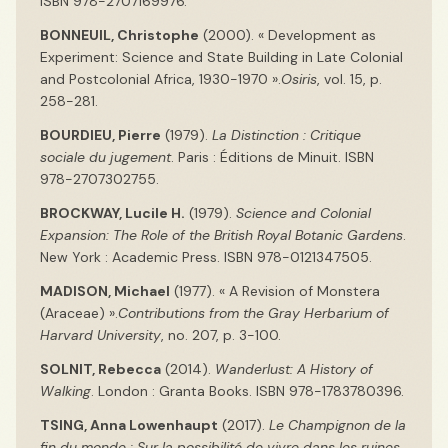
ISBN 978-2707169976.
BONNEUIL, Christophe
(2000). « Development as
Experiment: Science and State Building in Late Colonial
and Postcolonial Africa, 1930-1970 ».
Osiris
, vol. 15, p.
258-281.
BOURDIEU, Pierre
(1979).
La Distinction : Critique
sociale du jugement
. Paris : Éditions de Minuit. ISBN
978-2707302755.
BROCKWAY, Lucile H.
(1979).
Science and Colonial
Expansion: The Role of the British Royal Botanic Gardens
.
New York : Academic Press. ISBN 978-0121347505.
MADISON, Michael
(1977). « A Revision of Monstera
(Araceae) ».
Contributions from the Gray Herbarium of
Harvard University
, no. 207, p. 3-100.
SOLNIT, Rebecca
(2014).
Wanderlust: A History of
Walking
. London : Granta Books. ISBN 978-1783780396.
TSING, Anna Lowenhaupt
(2017).
Le Champignon de la
fin du monde : Sur la possibilité de vivre dans les ruines