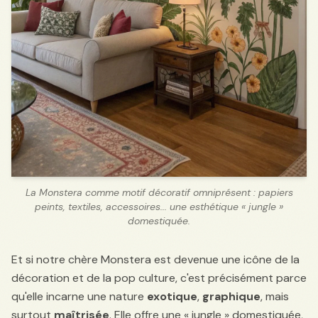
La Monstera comme motif décoratif omniprésent : papiers
peints, textiles, accessoires... une esthétique « jungle »
domestiquée.
Et si notre chère Monstera est devenue une icône de la
décoration et de la pop culture, c'est précisément parce
qu'elle incarne une nature
exotique
,
graphique
, mais
surtout
maîtrisée
. Elle offre une « jungle » domestiquée,