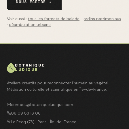
NOUS ÉCRIRE →
Voir aussi :
tous les formats de balade
·
jardins patrimoniaux
·
déambulation urbaine
BOTANIQUE
LUDIQUE
Ateliers créatifs pour reconnecter l'humain au végétal.
Médiation culturelle et scientifique en Île-de-France.
contact@botaniqueludique.com
06 09 83 16 06
Le Pecq (78) · Paris · Île-de-France