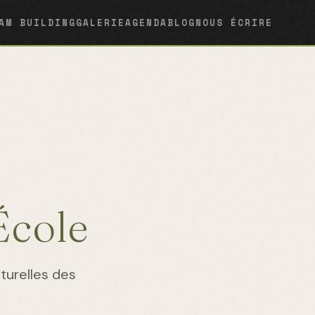
AM BUILDING
GALERIE
AGENDA
BLOG
NOUS ÉCRIRE
École
aturelles des