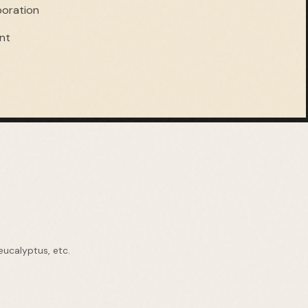
boration
nt
eucalyptus, etc.