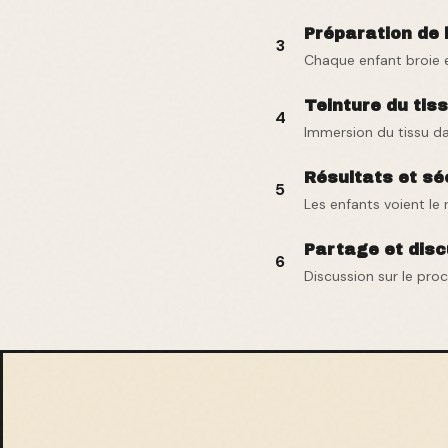
Préparation de 
3
Chaque enfant broie e
Teinture du tis
4
Immersion du tissu da
Résultats et s
5
Les enfants voient le 
Partage et dis
6
Discussion sur le pro