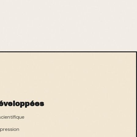
éveloppées
scientifique
xpression