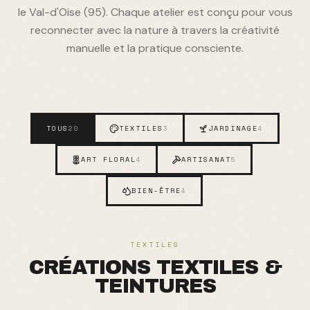
le Val-d'Oise (95). Chaque atelier est conçu pour vous
reconnecter avec la nature à travers la créativité
manuelle et la pratique consciente.
TOUS
TEXTILES
JARDINAGE
20
3
4
ART FLORAL
ARTISANAT
4
5
BIEN-ÊTRE
4
TEXTILES
CRÉATIONS TEXTILES &
TEINTURES