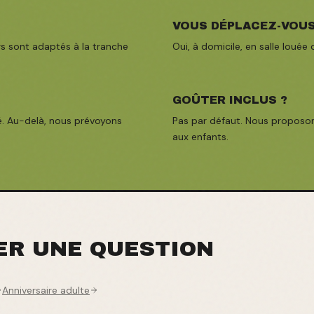
VOUS DÉPLACEZ-VOUS
s sont adaptés à la tranche
Oui, à domicile, en salle louée
GOÛTER INCLUS ?
é. Au-delà, nous prévoyons
Pas par défaut. Nous proposon
aux enfants.
ER UNE QUESTION
Anniversaire adulte