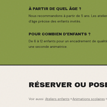
À PARTIR DE QUEL ÂGE ?
Nous recommandons à partir de 5 ans. Les atelier
d'âge précise des enfants invités.
POUR COMBIEN D'ENFANTS ?
De 6 à 12 enfants pour un encadrement de qualit
une seconde animatrice.
RÉSERVER OU POS
Voir aussi :
Ateliers enfants
Animations scolaires