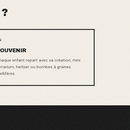
 ?
SOUVENIR
haque enfant repart avec sa création, mini
errarium, herbier ou bombes à graines
llifères.