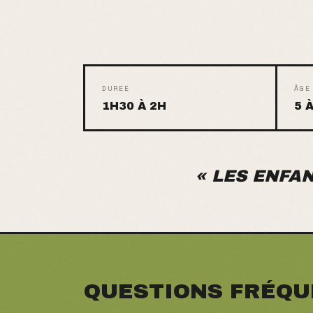
DURÉE
ÂGE
1H30 À 2H
5 
«
LES ENFAN
QUESTIONS FRÉQU