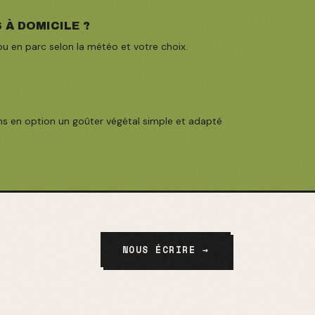
 À DOMICILE ?
 ou en parc selon la météo et votre choix.
s en option un goûter végétal simple et adapté
NOUS ÉCRIRE →