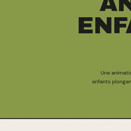
A
ENF
Une animation
enfants plongent